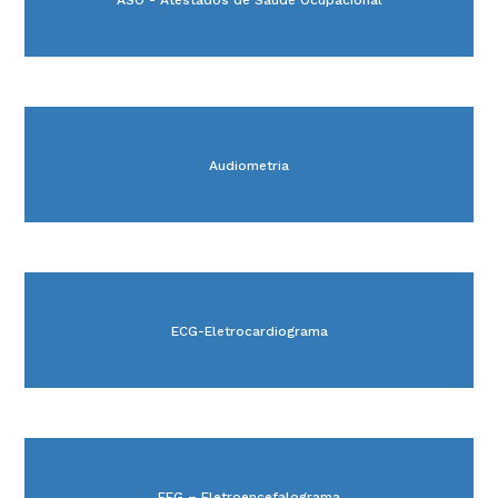
ASO - Atestados de Saúde Ocupacional
Audiometria
ECG-Eletrocardiograma
EEG – Eletroencefalograma